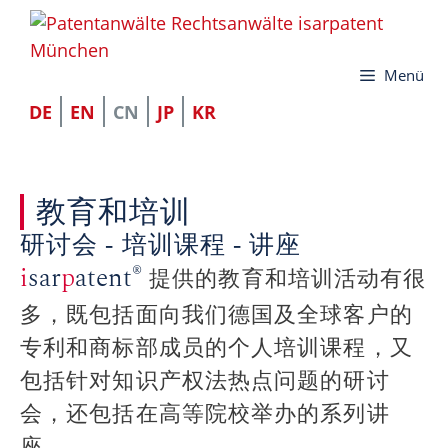
跳
至
Menü
内
容
DE
EN
CN
JP
KR
教育和培训
研讨会 - 培训课程 - 讲座
®
i
sar
p
atent
提供的教育和培训活动有很
多，既包括面向我们德国及全球客户的
专利和商标部成员的个人培训课程，又
包括针对知识产权法热点问题的研讨
会，还包括在高等院校举办的系列讲
座。