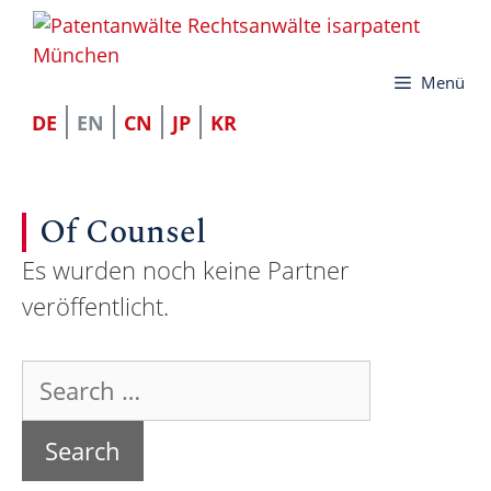
Skip
to
Menü
content
DE
EN
CN
JP
KR
Of Counsel
Es wurden noch keine Partner
veröffentlicht.
Search
for: