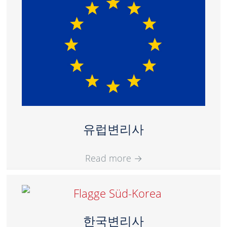
유럽변리사
Read more
→
한국변리사