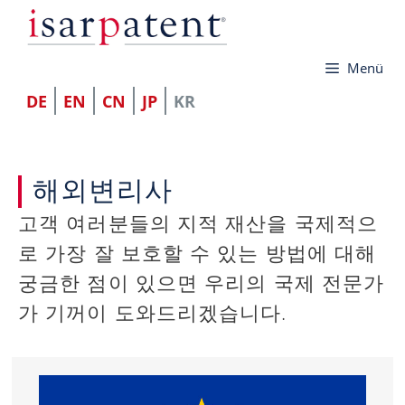
컨
텐
Menü
츠
로
DE
EN
CN
JP
KR
건
너
해외변리사
뛰
기
고객 여러분들의 지적 재산을 국제적으
로 가장 잘 보호할 수 있는 방법에 대해
궁금한 점이 있으면 우리의 국제 전문가
가 기꺼이 도와드리겠습니다.