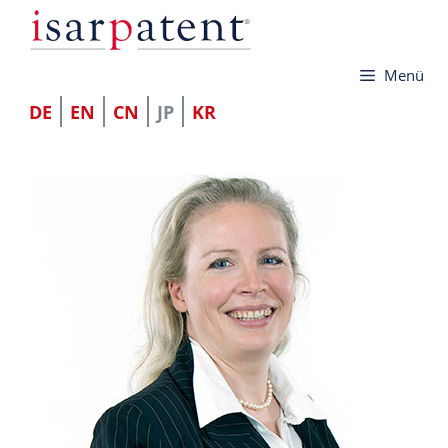
コ
ン
Menü
テ
ン
DE
EN
CN
JP
KR
ツ
へ
ス
キ
ッ
プ