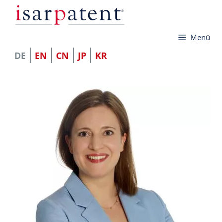
Zum
Inhalt
Menü
springen
DE
EN
CN
JP
KR