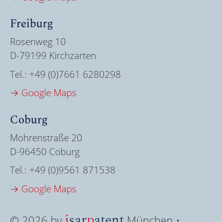
Freiburg
Rosenweg 10
D-79199 Kirchzarten
Tel.:
+49 (0)7661 6280298
→ Google Maps
Coburg
Mohrenstraße 20
D-96450 Coburg
Tel.:
+49 (0)9561 871538
→ Google Maps
i
sar
p
atent
© 2026 by
München •