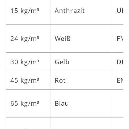
15 kg/m³
Anthrazit
UL
24 kg/m³
Weiß
FMV
30 kg/m³
Gelb
DIN
45 kg/m³
Rot
EN 
65 kg/m³
Blau