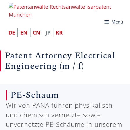
コ
ン
Menü
テ
ン
DE
EN
CN
JP
KR
ツ
へ
Patent Attorney Electrical
ス
Engineering (m / f)
キ
ッ
プ
PE-Schaum
Wir von PANA führen physikalisch
und chemisch vernetzte sowie
unvernetzte PE-Schäume in unserem