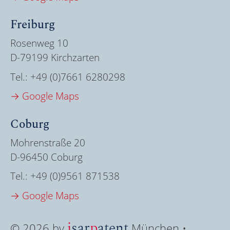
Freiburg
Rosenweg 10
D-79199 Kirchzarten
Tel.:
+49 (0)7661 6280298
→ Google Maps
Coburg
Mohrenstraße 20
D-96450 Coburg
Tel.:
+49 (0)9561 871538
→ Google Maps
i
sar
p
atent
© 2026 by
München •