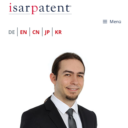
Zum
Inhalt
Menü
springen
DE
EN
CN
JP
KR