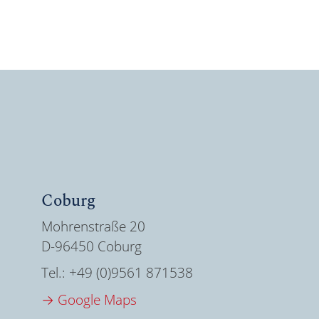
Coburg
Mohrenstraße 20
D-96450 Coburg
Tel.:
+49 (0)9561 871538
→ Google Maps