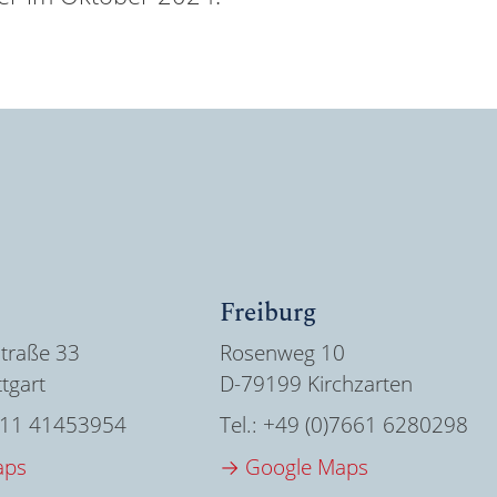
Freiburg
traße 33
Rosenweg 10
tgart
D-79199 Kirchzarten
711 41453954
Tel.:
+49 (0)7661 6280298
aps
→ Google Maps