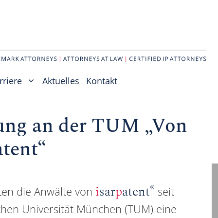
rriere
Aktuelles
Kontakt
sung an der TUM „Von
tent“
®
i
sar
p
atent
ten die Anwälte von
seit
hen Universität München (TUM) eine