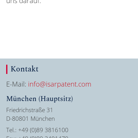
uns darauf.
Kontakt
E-Mail:
info@isarpatent.com
München (Hauptsitz)
Friedrichstraße 31
D-80801 München
Tel.:
+49 (0)89 3816100