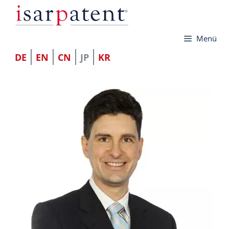
コ
ン
Menü
テ
ン
DE
EN
CN
JP
KR
ツ
へ
ス
キ
ッ
プ