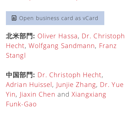
Open business card as vCard
北米部門:
Oliver Hassa
,
Dr. Christoph
Hecht
,
Wolfgang Sandmann
,
Franz
Stangl
中国部門:
Dr. Christoph Hecht
,
Adrian Huissel
,
Junjie Zhang
,
Dr. Yue
Yin
,
Jiaxin Chen
and
Xiangxiang
Funk-Gao