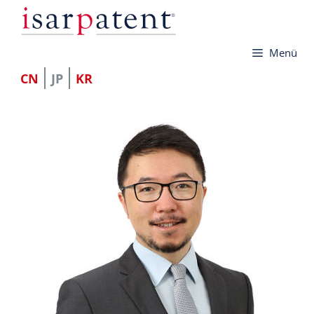
コ
ン
Menü
テ
ン
CN
JP
KR
ツ
へ
ス
キ
ッ
プ