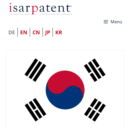
Zum
Inhalt
Menü
springen
DE
EN
CN
JP
KR